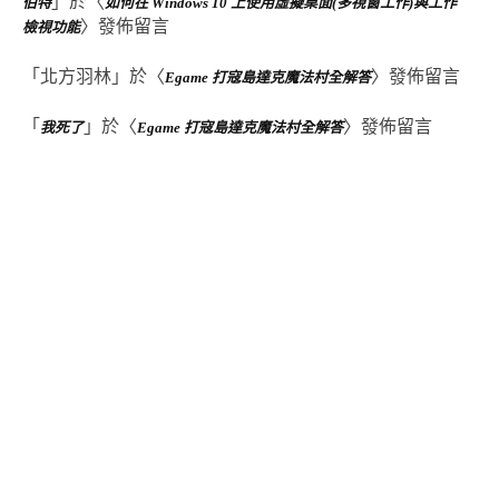
」於〈
伯特
如何在 Windows 10 上使用虛擬桌面(多視窗工作)與工作
〉發佈留言
檢視功能
「
北方羽林
」於〈
〉發佈留言
Egame 打寇島達克魔法村全解答
「
」於〈
〉發佈留言
我死了
Egame 打寇島達克魔法村全解答