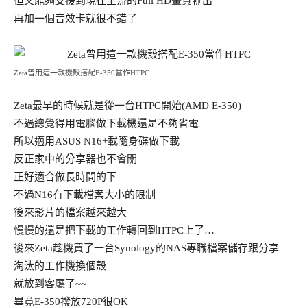
但又能夠支援到現在主流的Full HD畫質輸出
再加一個音效卡就很不錯了
Zeta曾用這一款機殼搭配E-350當作HTPC
Zeta最早的時候就是從一台HTPC開始(AMD E-350)
不過總覺得用電腦做下載機還是不夠省電
所以適用ASUS N16+載隨身碟做下載
反正家中的分享器也不會關
正好適合做長時間的下
不過N16有下載檔案大小的限制
後來影片的檔案越來越大
慢慢的還是把下載的工作轉回到HTPC上了…
後來Zeta趁機買了一台Synology的NAS專職檔案儲存跟分享
淘汰的工作機換個殼
就放到客廳了~~
畢竟E-350撥放720P很OK