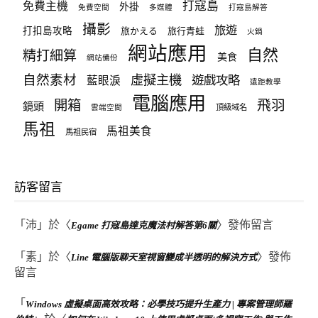
打寇島
免費主機
外掛
免費空間
多媒體
打寇島解答
攝影
旅遊
打扣島攻略
旅かえる
旅行青蛙
火鍋
網站應用
自然
精打細算
美食
網站備份
自然素材
虛擬主機
遊戲攻略
藍眼淚
遠距教學
電腦應用
飛羽
開箱
鏡頭
頂級域名
雲端空間
馬祖
馬祖美食
馬祖民宿
訪客留言
「
沛
」於〈
〉發佈留言
Egame 打寇島達克魔法村解答第6關
「
素
」於〈
〉發佈
Line 電腦版聊天室視窗變成半透明的解決方式
留言
「
Windows 虛擬桌面高效攻略：必學技巧提升生產力 | 專案管理師羅