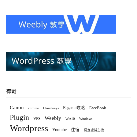
標籤
Canon
E-game攻略
FaceBook
chrome
Cloudways
Plugin
Weebly
VPS
Win10
Windows
Wordpress
Youtube
住宿
便宜虛擬主機