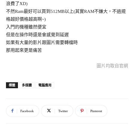
浪費了XD)
不然Ram最好可以買到512MB以上(其實RAM不嫌大，不過規
格越好價格越高啊~)
入門的機種雖然便宜
但是在操作時還是會感覺到延遲
如果有大量的影片跟圖片需要轉檔時
那用起來更是痛苦
圖片均取自官網
多媒體
電腦應用
標籤
Facebook
Twitter
Pinterest