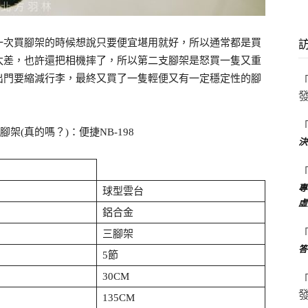
一次買腳架的時候想說只要便宜堪用就好，所以通常都是買
太差，也許還把相機摔了，所以第二支腳架是怒買一隻又重
出門要縮減行李，最終又買了一隻輕便又有一定穩定性的腳
支腳架(真的嗎？)：便捷NB-198
決
專
球型雲台
虛
鋁合金
三腳架
答
5節
30CM
135CM