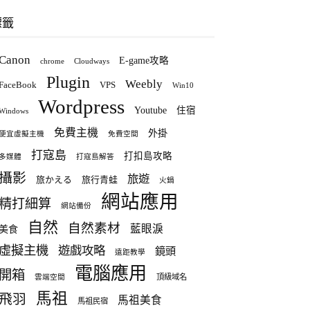
標籤
Canon
E-game攻略
chrome
Cloudways
Plugin
Weebly
FaceBook
VPS
Win10
Wordpress
Youtube
住宿
Windows
免費主機
外掛
便宜虛擬主機
免費空間
打寇島
打扣島攻略
多媒體
打寇島解答
攝影
旅遊
旅かえる
旅行青蛙
火鍋
網站應用
精打細算
網站備份
自然
自然素材
藍眼淚
美食
虛擬主機
遊戲攻略
鏡頭
遠距教學
電腦應用
開箱
頂級域名
雲端空間
馬祖
飛羽
馬祖美食
馬祖民宿