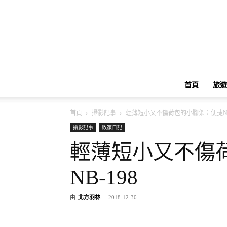
首頁
旅遊
首頁
攝影記事
輕薄短小又不傷荷包的小腳架：便捷NB-
攝影記事
敗家日記
輕薄短小又不傷
NB-198
由
北方羽林
-
2018-12-30