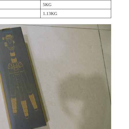
5KG
1.13KG