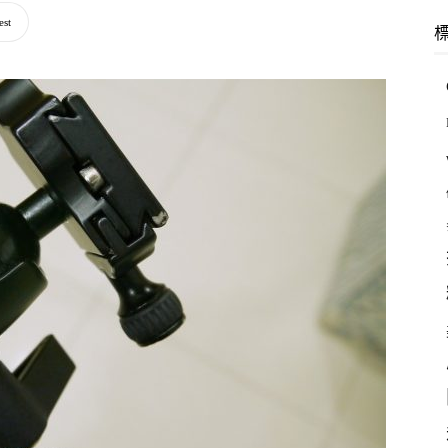
羽
est
林