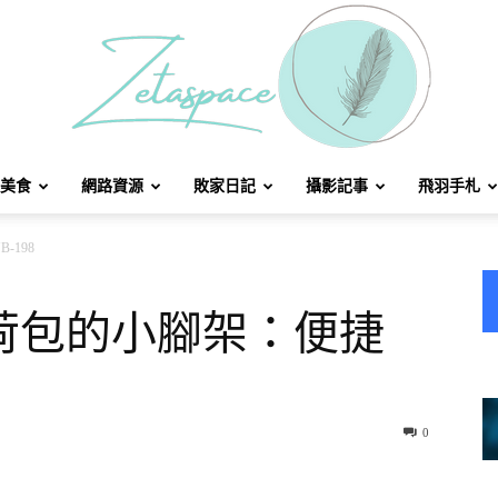
美食
網路資源
敗家日記
攝影記事
飛羽手札
北
198
荷包的小腳架：便捷
方
0