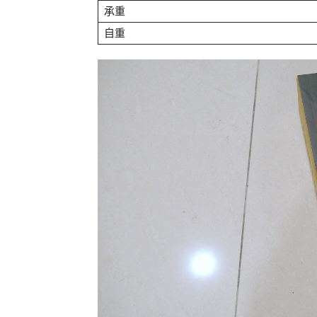
承重
自重