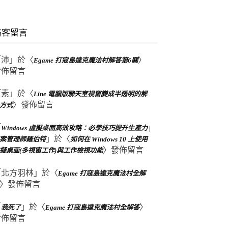
訪客留言
「
沛
」於〈
〉
Egame 打寇島達克魔法村解答第6關
發佈留言
「
素
」於〈
Line 電腦版聊天室視窗變成半透明的解
〉發佈留言
方式
「
Windows 虛擬桌面高效攻略：必學技巧提升生產力 |
」於〈
案管理師羅伯特
如何在 Windows 10 上使用
〉發佈留言
擬桌面(多視窗工作)與工作檢視功能
「
北方羽林
」於〈
Egame 打寇島達克魔法村全解
〉發佈留言
「
」於〈
〉
我死了
Egame 打寇島達克魔法村全解答
發佈留言