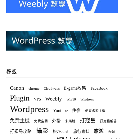
標籤
Canon
E-game攻略
FaceBook
chrome
Cloudways
Plugin
Weebly
VPS
Win10
Windows
Wordpress
Youtube
住宿
便宜虛擬主機
打寇島
免費主機
外掛
免費空間
多媒體
打寇島解答
攝影
旅遊
打扣島攻略
旅かえる
旅行青蛙
火鍋