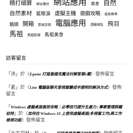
網站應用
自然
精打細算
美食
網站備份
自然素材
虛擬主機
遊戲攻略
藍眼淚
遠距教學
電腦應用
飛羽
開箱
鏡頭
頂級域名
雲端空間
馬祖
馬祖美食
馬祖民宿
訪客留言
「
沛
」於〈
〉發佈留言
Egame 打寇島達克魔法村解答第6關
「
素
」於〈
〉發佈
Line 電腦版聊天室視窗變成半透明的解決方式
留言
「
Windows 虛擬桌面高效攻略：必學技巧提升生產力 | 專案管理師羅
」於〈
伯特
如何在 Windows 10 上使用虛擬桌面(多視窗工作)與工作
〉發佈留言
檢視功能