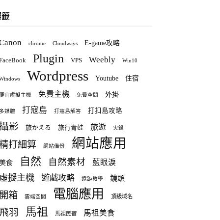
標籤
Canon
E-game攻略
chrome
Cloudways
Plugin
Weebly
FaceBook
VPS
Win10
Wordpress
Youtube
住宿
Windows
免費主機
外掛
便宜虛擬主機
免費空間
打寇島
打扣島攻略
多媒體
打寇島解答
攝影
旅遊
旅かえる
旅行青蛙
火鍋
網站應用
精打細算
網站備份
自然
自然素材
藍眼淚
美食
虛擬主機
遊戲攻略
鏡頭
遠距教學
電腦應用
開箱
頂級域名
雲端空間
馬祖
飛羽
馬祖美食
馬祖民宿