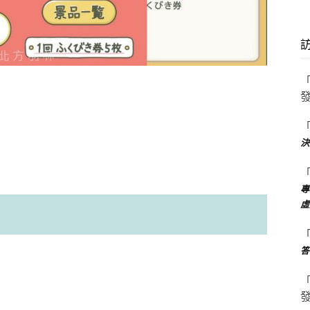
決
專
虛
答