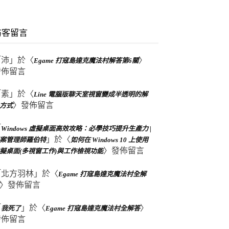
訪客留言
「
沛
」於〈
〉
Egame 打寇島達克魔法村解答第6關
發佈留言
「
素
」於〈
Line 電腦版聊天室視窗變成半透明的解
〉發佈留言
方式
「
Windows 虛擬桌面高效攻略：必學技巧提升生產力 |
」於〈
案管理師羅伯特
如何在 Windows 10 上使用
〉發佈留言
擬桌面(多視窗工作)與工作檢視功能
「
北方羽林
」於〈
Egame 打寇島達克魔法村全解
〉發佈留言
「
」於〈
〉
我死了
Egame 打寇島達克魔法村全解答
發佈留言