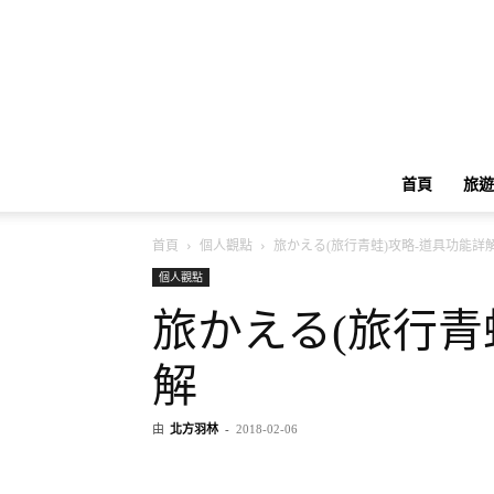
首頁
旅遊
首頁
個人觀點
旅かえる(旅行青蛙)攻略-道具功能詳
個人觀點
旅かえる(旅行青
解
由
北方羽林
-
2018-02-06