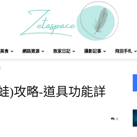
美食
網路資源
敗家日記
攝影記事
飛羽手札
北
解
蛙)攻略-道具功能詳
方
0