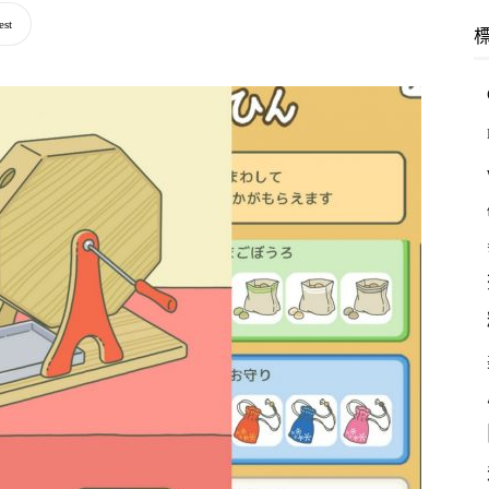
羽
est
林