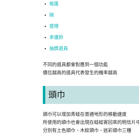
帳篷
碗
提燈
幸運鈴
抽獎道具
不同的道具都會對應到一個功能
價位越高的道具代表發生的機率越高
頭巾
頭巾可以增加青蛙在普通地形的移動速度
所使用的頭巾也會出現在蛙蛙寄回來的明信片
分別有土色頭巾、木紋頭巾、迷彩頭巾三種