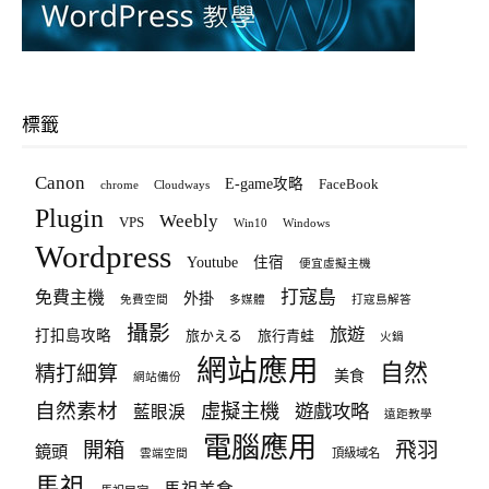
標籤
Canon
E-game攻略
FaceBook
chrome
Cloudways
Plugin
Weebly
VPS
Win10
Windows
Wordpress
Youtube
住宿
便宜虛擬主機
打寇島
免費主機
外掛
免費空間
多媒體
打寇島解答
攝影
旅遊
打扣島攻略
旅かえる
旅行青蛙
火鍋
網站應用
自然
精打細算
美食
網站備份
自然素材
虛擬主機
遊戲攻略
藍眼淚
遠距教學
電腦應用
飛羽
開箱
鏡頭
頂級域名
雲端空間
馬祖