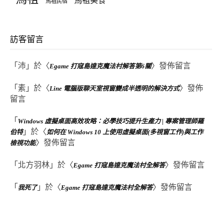
馬祖美食
馬祖民宿
訪客留言
「
沛
」於〈
〉發佈留言
Egame 打寇島達克魔法村解答第6關
「
素
」於〈
〉發佈
Line 電腦版聊天室視窗變成半透明的解決方式
留言
「
Windows 虛擬桌面高效攻略：必學技巧提升生產力 | 專案管理師羅
」於〈
伯特
如何在 Windows 10 上使用虛擬桌面(多視窗工作)與工作
〉發佈留言
檢視功能
「
北方羽林
」於〈
〉發佈留言
Egame 打寇島達克魔法村全解答
「
」於〈
〉發佈留言
我死了
Egame 打寇島達克魔法村全解答