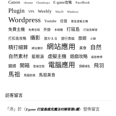
Canon
E-game攻略
FaceBook
chrome
Cloudways
Plugin
Weebly
VPS
Win10
Windows
Wordpress
Youtube
住宿
便宜虛擬主機
打寇島
免費主機
外掛
免費空間
多媒體
打寇島解答
攝影
旅遊
打扣島攻略
旅かえる
旅行青蛙
火鍋
網站應用
自然
精打細算
美食
網站備份
自然素材
虛擬主機
遊戲攻略
藍眼淚
遠距教學
電腦應用
飛羽
開箱
鏡頭
頂級域名
雲端空間
馬祖
馬祖美食
馬祖民宿
訪客留言
「
沛
」於〈
〉發佈留言
Egame 打寇島達克魔法村解答第6關