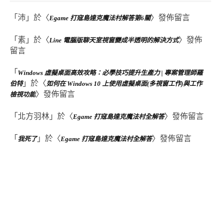
「
沛
」於〈
〉發佈留言
Egame 打寇島達克魔法村解答第6關
「
素
」於〈
〉發佈
Line 電腦版聊天室視窗變成半透明的解決方式
留言
「
Windows 虛擬桌面高效攻略：必學技巧提升生產力 | 專案管理師羅
」於〈
伯特
如何在 Windows 10 上使用虛擬桌面(多視窗工作)與工作
〉發佈留言
檢視功能
「
北方羽林
」於〈
〉發佈留言
Egame 打寇島達克魔法村全解答
「
」於〈
〉發佈留言
我死了
Egame 打寇島達克魔法村全解答