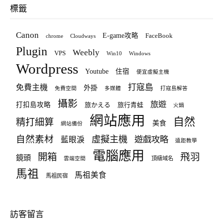
標籤
Canon
E-game攻略
FaceBook
chrome
Cloudways
Plugin
Weebly
VPS
Win10
Windows
Wordpress
Youtube
住宿
便宜虛擬主機
打寇島
免費主機
外掛
免費空間
多媒體
打寇島解答
攝影
旅遊
打扣島攻略
旅かえる
旅行青蛙
火鍋
網站應用
自然
精打細算
美食
網站備份
自然素材
虛擬主機
遊戲攻略
藍眼淚
遠距教學
電腦應用
飛羽
開箱
鏡頭
頂級域名
雲端空間
馬祖
馬祖美食
馬祖民宿
訪客留言