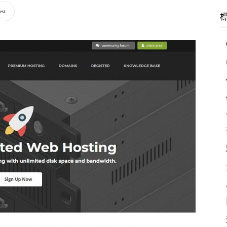
羽
est
林