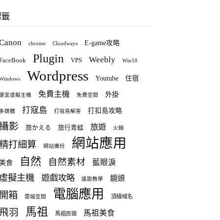
標籤
Canon
E-game攻略
chrome
Cloudways
Plugin
Weebly
FaceBook
VPS
Win10
Wordpress
Youtube
住宿
Windows
免費主機
外掛
便宜虛擬主機
免費空間
打寇島
打扣島攻略
多媒體
打寇島解答
攝影
旅遊
旅かえる
旅行青蛙
火鍋
網站應用
精打細算
網站備份
自然
自然素材
藍眼淚
美食
虛擬主機
遊戲攻略
鏡頭
遠距教學
電腦應用
開箱
頂級域名
雲端空間
馬祖
飛羽
馬祖美食
馬祖民宿