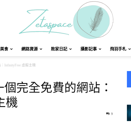
美食
網路資源
敗家日記
攝影記事
飛羽手札
北
finityFree 虛擬主機
立一個完全免費的網站：
擬主機
方
9