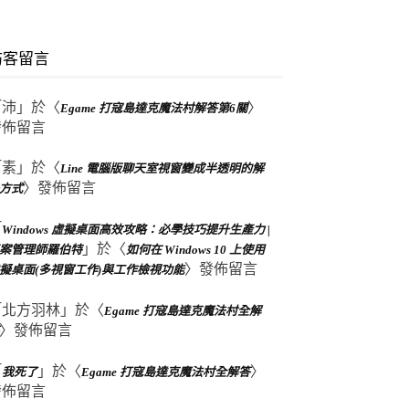
訪客留言
「
沛
」於〈
〉
Egame 打寇島達克魔法村解答第6關
發佈留言
「
素
」於〈
Line 電腦版聊天室視窗變成半透明的解
〉發佈留言
方式
「
Windows 虛擬桌面高效攻略：必學技巧提升生產力 |
」於〈
案管理師羅伯特
如何在 Windows 10 上使用
〉發佈留言
擬桌面(多視窗工作)與工作檢視功能
「
北方羽林
」於〈
Egame 打寇島達克魔法村全解
〉發佈留言
「
」於〈
〉
我死了
Egame 打寇島達克魔法村全解答
發佈留言