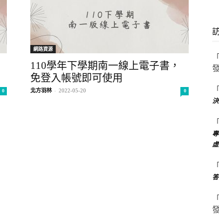
網路資源
110學年下學期南一線上電子書，
免登入帳號即可使用
北方羽林
-
2022-05-20
0
0
決
專
虛
答