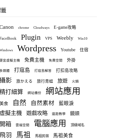
標籤
Canon
E-game攻略
chrome
Cloudways
Plugin
Weebly
FaceBook
VPS
Win10
Wordpress
Youtube
住宿
Windows
免費主機
外掛
便宜虛擬主機
免費空間
打寇島
打扣島攻略
多媒體
打寇島解答
攝影
旅遊
旅かえる
旅行青蛙
火鍋
網站應用
精打細算
網站備份
自然
自然素材
藍眼淚
美食
虛擬主機
遊戲攻略
鏡頭
遠距教學
電腦應用
開箱
頂級域名
雲端空間
馬祖
飛羽
馬祖美食
馬祖民宿