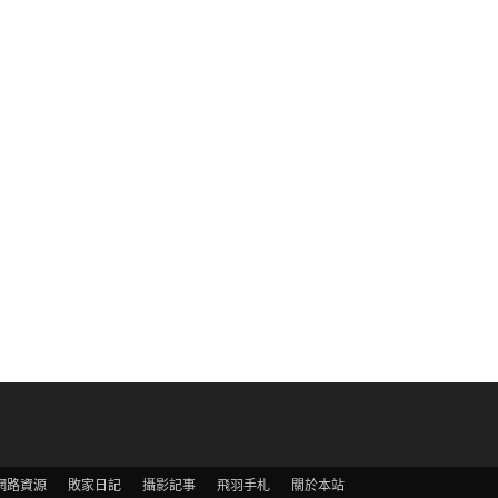
網路資源
敗家日記
攝影記事
飛羽手札
關於本站