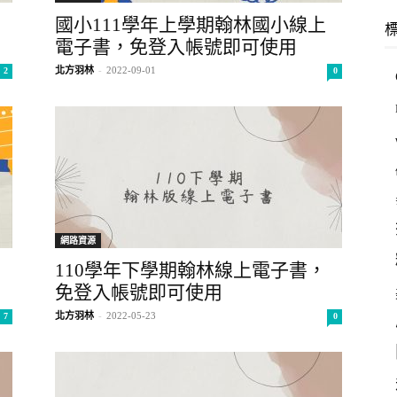
羽
國小111學年上學期翰林國小線上
電子書，免登入帳號即可使用
北方羽林
-
2022-09-01
2
0
林
網路資源
110學年下學期翰林線上電子書，
免登入帳號即可使用
北方羽林
-
2022-05-23
7
0