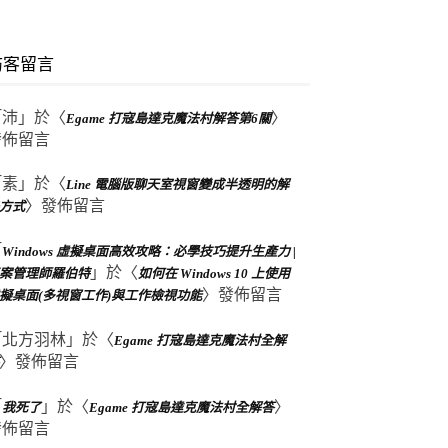
訪客留言
「
沛
」於〈
〉
Egame 打寇島達克魔法村解答第6關
發佈留言
「
素
」於〈
Line 電腦版聊天室視窗變成半透明的解
〉發佈留言
方式
「
Windows 虛擬桌面高效攻略：必學技巧提升生產力 |
」於〈
案管理師羅伯特
如何在 Windows 10 上使用
〉發佈留言
擬桌面(多視窗工作)與工作檢視功能
「
北方羽林
」於〈
Egame 打寇島達克魔法村全解
〉發佈留言
「
」於〈
〉
我死了
Egame 打寇島達克魔法村全解答
發佈留言