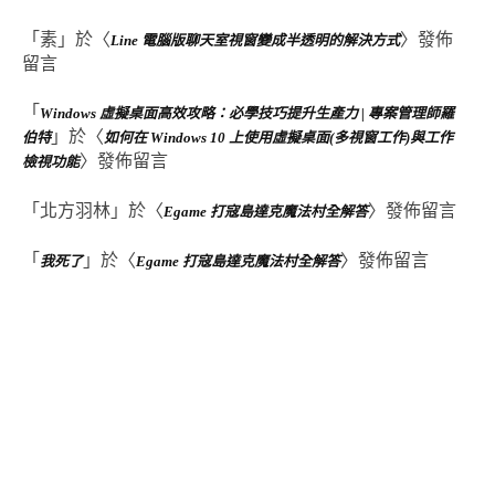
「
素
」於〈
〉發佈
Line 電腦版聊天室視窗變成半透明的解決方式
留言
「
Windows 虛擬桌面高效攻略：必學技巧提升生產力 | 專案管理師羅
」於〈
伯特
如何在 Windows 10 上使用虛擬桌面(多視窗工作)與工作
〉發佈留言
檢視功能
「
北方羽林
」於〈
〉發佈留言
Egame 打寇島達克魔法村全解答
「
」於〈
〉發佈留言
我死了
Egame 打寇島達克魔法村全解答