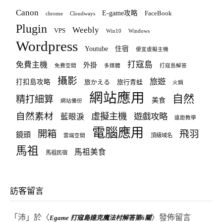
Canon
E-game攻略
FaceBook
chrome
Cloudways
Plugin
Weebly
VPS
Win10
Windows
Wordpress
Youtube
住宿
便宜虛擬主機
打寇島
免費主機
外掛
免費空間
多媒體
打寇島解答
攝影
旅遊
打扣島攻略
旅かえる
旅行青蛙
火鍋
網站應用
自然
精打細算
美食
網站備份
自然素材
虛擬主機
遊戲攻略
藍眼淚
遠距教學
電腦應用
飛羽
開箱
鏡頭
頂級域名
雲端空間
馬祖
馬祖美食
馬祖民宿
訪客留言
「
沛
」於〈
〉發佈留言
Egame 打寇島達克魔法村解答第6關