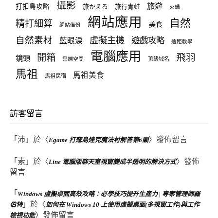
攝影
旅遊
打扣島攻略
旅かえる
旅行青蛙
火鍋
網站應用
自然
精打細算
美食
網站備份
自然素材
虛擬主機
遊戲攻略
藍眼淚
遠距教學
電腦應用
飛羽
開箱
鏡頭
頂級域名
雲端空間
馬祖
馬祖美食
馬祖民宿
訪客留言
「
沛
」於〈
〉發佈留言
Egame 打寇島達克魔法村解答第6關
「
素
」於〈
〉發佈
Line 電腦版聊天室視窗變成半透明的解決方式
留言
「
Windows 虛擬桌面高效攻略：必學技巧提升生產力 | 專案管理師羅
」於〈
伯特
如何在 Windows 10 上使用虛擬桌面(多視窗工作)與工作
〉發佈留言
檢視功能