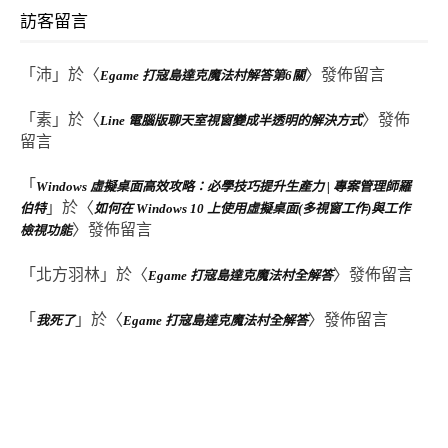
訪客留言
「
沛
」於〈
〉發佈留言
Egame 打寇島達克魔法村解答第6關
「
素
」於〈
〉發佈
Line 電腦版聊天室視窗變成半透明的解決方式
留言
「
Windows 虛擬桌面高效攻略：必學技巧提升生產力 | 專案管理師羅
」於〈
伯特
如何在 Windows 10 上使用虛擬桌面(多視窗工作)與工作
〉發佈留言
檢視功能
「
北方羽林
」於〈
〉發佈留言
Egame 打寇島達克魔法村全解答
「
」於〈
〉發佈留言
我死了
Egame 打寇島達克魔法村全解答