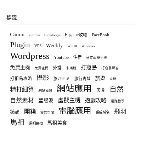
標籤
Canon
E-game攻略
FaceBook
chrome
Cloudways
Plugin
Weebly
VPS
Win10
Windows
Wordpress
Youtube
住宿
便宜虛擬主機
打寇島
免費主機
外掛
免費空間
多媒體
打寇島解答
攝影
旅遊
打扣島攻略
旅かえる
旅行青蛙
火鍋
網站應用
自然
精打細算
美食
網站備份
自然素材
虛擬主機
遊戲攻略
藍眼淚
遠距教學
電腦應用
飛羽
開箱
鏡頭
頂級域名
雲端空間
馬祖
馬祖美食
馬祖民宿