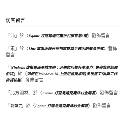
訪客留言
「
沛
」於〈
〉發佈留言
Egame 打寇島達克魔法村解答第6關
「
素
」於〈
〉發佈
Line 電腦版聊天室視窗變成半透明的解決方式
留言
「
Windows 虛擬桌面高效攻略：必學技巧提升生產力 | 專案管理師羅
」於〈
伯特
如何在 Windows 10 上使用虛擬桌面(多視窗工作)與工作
〉發佈留言
檢視功能
「
北方羽林
」於〈
〉發佈留言
Egame 打寇島達克魔法村全解答
「
」於〈
〉發佈留言
我死了
Egame 打寇島達克魔法村全解答