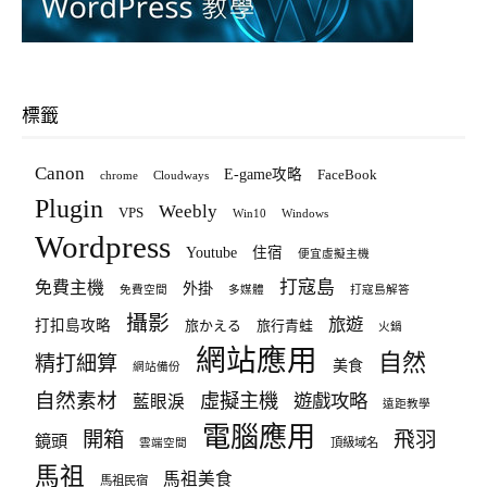
標籤
Canon
E-game攻略
FaceBook
chrome
Cloudways
Plugin
Weebly
VPS
Win10
Windows
Wordpress
Youtube
住宿
便宜虛擬主機
打寇島
免費主機
外掛
免費空間
多媒體
打寇島解答
攝影
旅遊
打扣島攻略
旅かえる
旅行青蛙
火鍋
網站應用
自然
精打細算
美食
網站備份
自然素材
虛擬主機
遊戲攻略
藍眼淚
遠距教學
電腦應用
飛羽
開箱
鏡頭
頂級域名
雲端空間
馬祖
馬祖美食
馬祖民宿