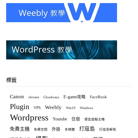
標籤
Canon
E-game攻略
FaceBook
chrome
Cloudways
Plugin
Weebly
VPS
Win10
Windows
Wordpress
Youtube
住宿
便宜虛擬主機
打寇島
免費主機
外掛
免費空間
多媒體
打寇島解答