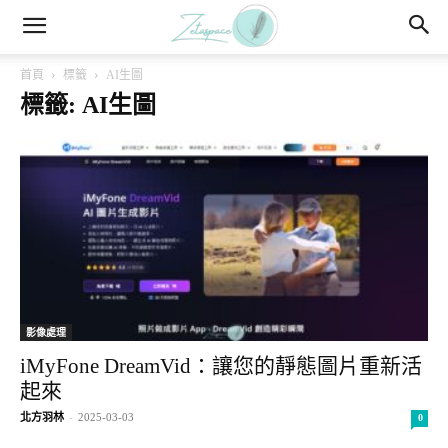
首頁
標籤
AI生圖
標籤: AI生圖
影像處理
iMyFone DreamVid：讓您的靜態圖片重新活
起來
北方羽林
-
2025-03-03
0