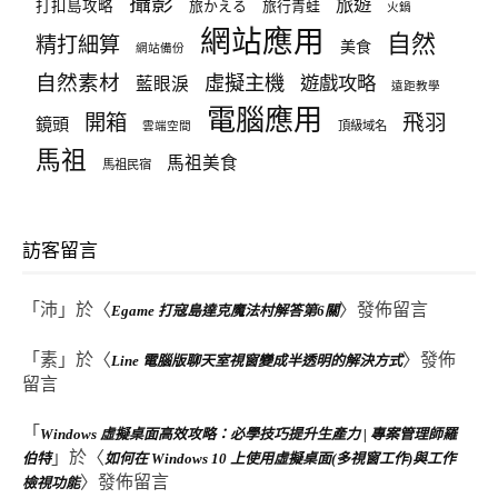
攝影
旅遊
打扣島攻略
旅かえる
旅行青蛙
火鍋
網站應用
自然
精打細算
美食
網站備份
自然素材
虛擬主機
遊戲攻略
藍眼淚
遠距教學
電腦應用
飛羽
開箱
鏡頭
頂級域名
雲端空間
馬祖
馬祖美食
馬祖民宿
訪客留言
「
沛
」於〈
〉發佈留言
Egame 打寇島達克魔法村解答第6關
「
素
」於〈
〉發佈
Line 電腦版聊天室視窗變成半透明的解決方式
留言
「
Windows 虛擬桌面高效攻略：必學技巧提升生產力 | 專案管理師羅
」於〈
伯特
如何在 Windows 10 上使用虛擬桌面(多視窗工作)與工作
〉發佈留言
檢視功能