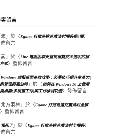
訪客留言
「
沛
」於〈
〉
Egame 打寇島達克魔法村解答第6關
發佈留言
「
素
」於〈
Line 電腦版聊天室視窗變成半透明的解
〉發佈留言
方式
「
Windows 虛擬桌面高效攻略：必學技巧提升生產力 |
」於〈
案管理師羅伯特
如何在 Windows 10 上使用
〉發佈留言
擬桌面(多視窗工作)與工作檢視功能
「
北方羽林
」於〈
Egame 打寇島達克魔法村全解
〉發佈留言
「
」於〈
〉
我死了
Egame 打寇島達克魔法村全解答
發佈留言