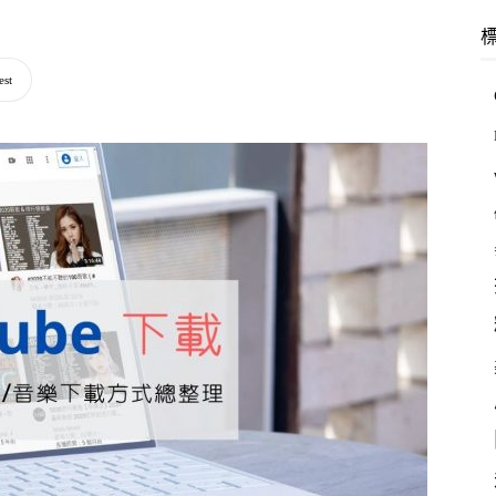
羽
est
林