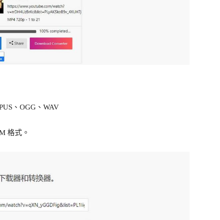
PUS、OGG、WAV
EBM 格式。