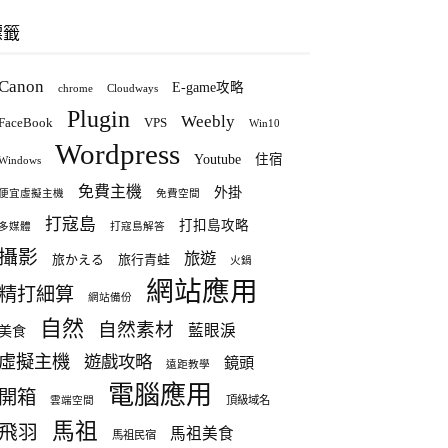
標籤
Canon
E-game攻略
chrome
Cloudways
Plugin
Weebly
FaceBook
VPS
Win10
Wordpress
Youtube
住宿
Windows
免費主機
外掛
便宜虛擬主機
免費空間
打寇島
打扣島攻略
多媒體
打寇島解答
攝影
旅遊
旅かえる
旅行青蛙
火鍋
網站應用
精打細算
網站備份
自然
自然素材
藍眼淚
美食
虛擬主機
遊戲攻略
鏡頭
遠距教學
電腦應用
開箱
頂級域名
雲端空間
馬祖
飛羽
馬祖美食
馬祖民宿