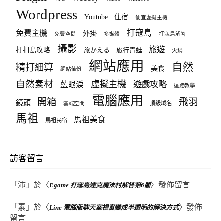
Wordpress
Youtube
住宿
便宜虛擬主機
打寇島
免費主機
外掛
免費空間
多媒體
打寇島解答
攝影
旅遊
打扣島攻略
旅かえる
旅行青蛙
火鍋
網站應用
自然
精打細算
美食
網站備份
自然素材
虛擬主機
遊戲攻略
藍眼淚
遠距教學
電腦應用
飛羽
開箱
鏡頭
頂級域名
雲端空間
馬祖
馬祖美食
馬祖民宿
訪客留言
「
沛
」於〈
〉發佈留言
Egame 打寇島達克魔法村解答第6關
「
素
」於〈
〉發佈
Line 電腦版聊天室視窗變成半透明的解決方式
留言