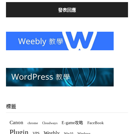
標籤
Canon
E-game攻略
FaceBook
chrome
Cloudways
Plugin
Weebly
VPS
Win10
Windows