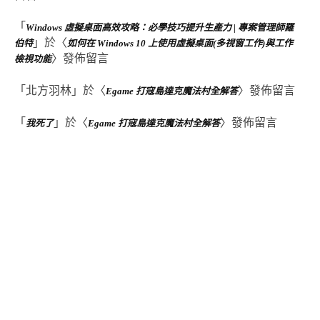
「
Windows 虛擬桌面高效攻略：必學技巧提升生產力 | 專案管理師羅
」於〈
伯特
如何在 Windows 10 上使用虛擬桌面(多視窗工作)與工作
〉發佈留言
檢視功能
「
北方羽林
」於〈
〉發佈留言
Egame 打寇島達克魔法村全解答
「
」於〈
〉發佈留言
我死了
Egame 打寇島達克魔法村全解答