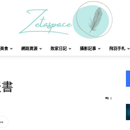
美食
網路資源
敗家日記
攝影記事
飛羽手札
北
天書
方
0
est