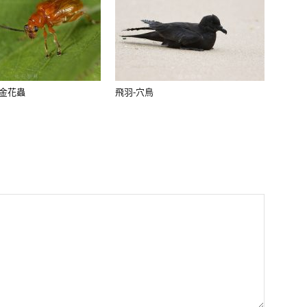
頸金花蟲
飛羽-穴鳥