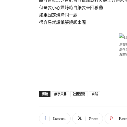
將放置乾燥的白紙置於蠟燭或打火機上方烘烤
但是要小心烘烤時白紙要來回移動
如果固定烘烤同一處
很容易就讓紙張燒起來喔
用蠟
是件
就整
無字天書
社團活動
自然
標籤
Facebook
Twitter
Pinter