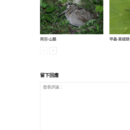
飛羽-山鷸
甲蟲-黃細
留下回應