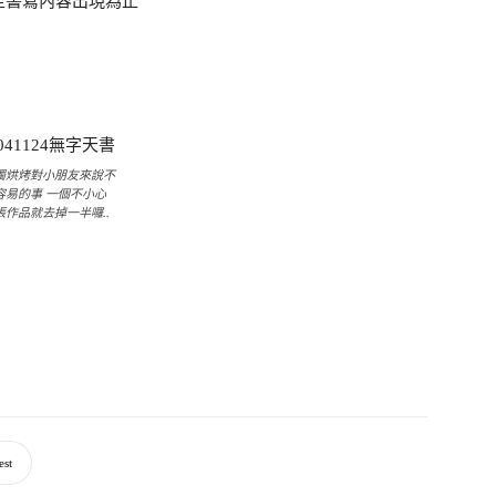
至書寫內容出現為止
燭烘烤對小朋友來說不
容易的事 一個不小心
張作品就去掉一半囉..
est