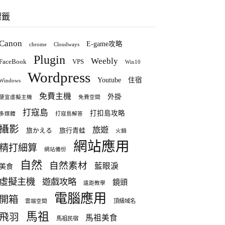
標籤
Canon
E-game攻略
chrome
Cloudways
Plugin
Weebly
FaceBook
VPS
Win10
Wordpress
Youtube
住宿
Windows
免費主機
外掛
便宜虛擬主機
免費空間
打寇島
打扣島攻略
多媒體
打寇島解答
攝影
旅遊
旅かえる
旅行青蛙
火鍋
網站應用
精打細算
網站備份
自然
自然素材
藍眼淚
美食
虛擬主機
遊戲攻略
鏡頭
遠距教學
電腦應用
開箱
頂級域名
雲端空間
馬祖
飛羽
馬祖美食
馬祖民宿