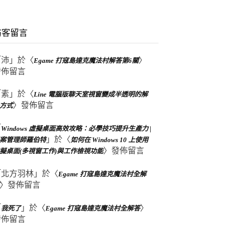
訪客留言
「
沛
」於〈
〉
Egame 打寇島達克魔法村解答第6關
發佈留言
「
素
」於〈
Line 電腦版聊天室視窗變成半透明的解
〉發佈留言
方式
「
Windows 虛擬桌面高效攻略：必學技巧提升生產力 |
」於〈
案管理師羅伯特
如何在 Windows 10 上使用
〉發佈留言
擬桌面(多視窗工作)與工作檢視功能
「
北方羽林
」於〈
Egame 打寇島達克魔法村全解
〉發佈留言
「
」於〈
〉
我死了
Egame 打寇島達克魔法村全解答
發佈留言