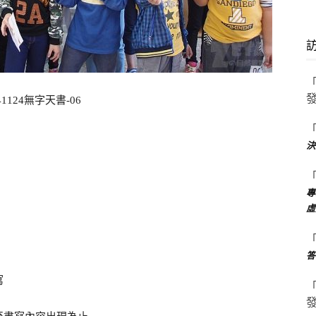
決
專
虛
答
寫