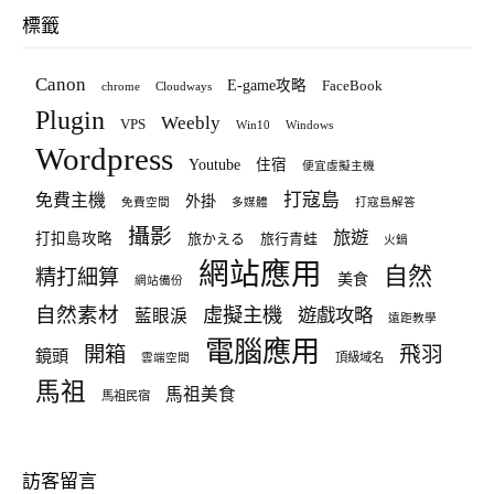
標籤
Canon
E-game攻略
FaceBook
chrome
Cloudways
Plugin
Weebly
VPS
Win10
Windows
Wordpress
Youtube
住宿
便宜虛擬主機
打寇島
免費主機
外掛
免費空間
多媒體
打寇島解答
攝影
旅遊
打扣島攻略
旅かえる
旅行青蛙
火鍋
網站應用
自然
精打細算
美食
網站備份
自然素材
虛擬主機
遊戲攻略
藍眼淚
遠距教學
電腦應用
飛羽
開箱
鏡頭
頂級域名
雲端空間
馬祖
馬祖美食
馬祖民宿
訪客留言