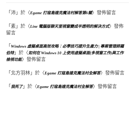
「
沛
」於〈
〉發佈留言
Egame 打寇島達克魔法村解答第6關
「
素
」於〈
〉發佈
Line 電腦版聊天室視窗變成半透明的解決方式
留言
「
Windows 虛擬桌面高效攻略：必學技巧提升生產力 | 專案管理師羅
」於〈
伯特
如何在 Windows 10 上使用虛擬桌面(多視窗工作)與工作
〉發佈留言
檢視功能
「
北方羽林
」於〈
〉發佈留言
Egame 打寇島達克魔法村全解答
「
」於〈
〉發佈留言
我死了
Egame 打寇島達克魔法村全解答