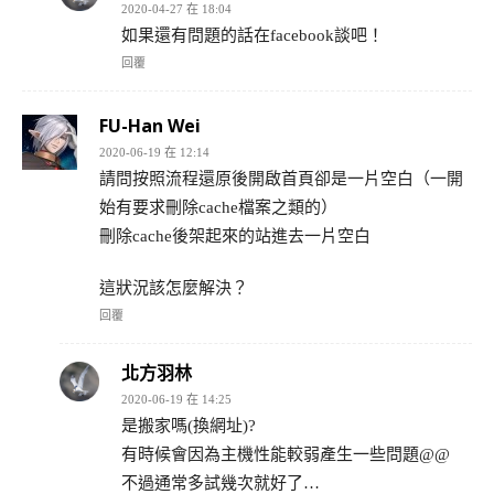
2020-04-27 在 18:04
如果還有問題的話在facebook談吧！
回覆
FU-Han Wei
2020-06-19 在 12:14
請問按照流程還原後開啟首頁卻是一片空白（一開
始有要求刪除cache檔案之類的）
刪除cache後架起來的站進去一片空白
這狀況該怎麼解決？
回覆
北方羽林
2020-06-19 在 14:25
是搬家嗎(換網址)?
有時候會因為主機性能較弱產生一些問題@@
不過通常多試幾次就好了…