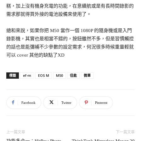
糕，加上沒有機身充電的功能，在意續航或是有長時間錄影的
需求那就得買外接的電池設備來使用了。
總和來說，如果你把 M50 當作一個 1080P 的隨身機或是入門
錄影機，其實也是相當不錯的，按鈕雖然不多，但是習慣觸控
的話也是能彌補不少參數的設定需求，何況很多時候重量輕就
可以 cover 其他的缺點了XD
ef-m
EOS M
M50
佳能
微單
標籤
Facebook
Twitter
Pinterest
上一篇文章
下一篇文章
功能多合一：HitPaw Photo
ThinkTank Mirrorless Mover 20