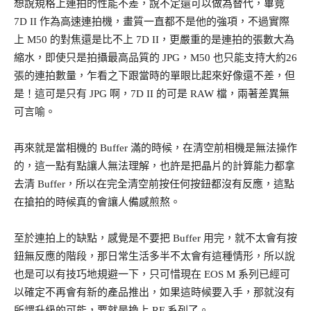
想說規格上連拍的性能不差，說不定還可以做為替代，畢竟
7D II 作為高速連拍機，畫質一直都不是他的強項，不過實際
上 M50 的對焦還是比不上 7D II，更嚴重的是連拍的張數大為
縮水，即使只是拍攝最高品質的 JPG，M50 也只能支持大約26
張的連拍數量，乍看之下跟當時的單眼比起來好像還不差，但
是！這可是只有 JPG 啊，7D II 的可是 RAW 檔，兩著差異無
可言喻。
再來就是當相機的 Buffer 滿的時候，在清空前相機是無法操作
的，這一點有點讓人無法理解，也許是把晶片的計算能力都拿
去清 Buffer，所以在完全清空前按任何按鈕都沒有反應，這點
在搶拍的時候真的會讓人備感煎熬。
至於連拍上的缺點，感覺是不要把 Buffer 用完，就不太會有按
鈕無反應的階段，那日常生活多半不太會有這種情形，所以說
也是可以有技巧地規避一下，只可惜現在 EOS M 系列已經可
以確定不再會有新的產品推出，如果這時候要入手，那就沒有
所謂升級的可能，要就是換上 RF 系列了。