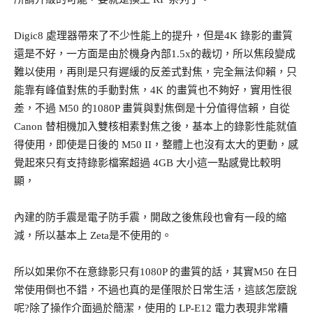
Digic8 處理器帶來了不少性能上的提升，但是4K 錄影的畫質
還是不好，一方面是由於機身內部1.5x的裁切，所以焦段變成
難以使用，再則是只有遲緩的反差式對焦，完全無法仰賴，只
能靠有峰值對焦的手動對焦，4K 的畫質也不夠好，實用性很
差，不過 M50 的1080P 畫質與對焦倒是十分值得信賴，自從
Canon 替相機加入雙核相素對焦之後，基本上的錄影性能就值
得使用，即使是日後的 M50 II，整體上也沒有太大的更動，感
覺起來只有支持錄影檔案超過 4GB 大小這一點感覺比較明
顯，
內建的防手震是電子防手震，開啟之後焦段也會有一段的縮
減，所以基本上 Zeta是不使用的。
所以如果你不在意錄影只有1080P 的畫質的話，其實M50 在日
常使用倒也不錯，不過也真的是僅限於日常生活，這該怎麼說
呢?除了操作介面過於簡潔，使用的 LP-E12 電力表現非常糟