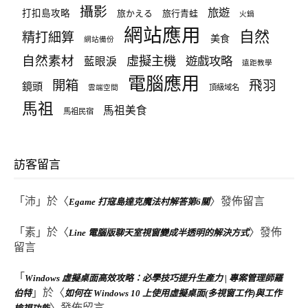
攝影
旅遊
打扣島攻略
旅かえる
旅行青蛙
火鍋
網站應用
自然
精打細算
美食
網站備份
自然素材
虛擬主機
遊戲攻略
藍眼淚
遠距教學
電腦應用
飛羽
開箱
鏡頭
頂級域名
雲端空間
馬祖
馬祖美食
馬祖民宿
訪客留言
「
沛
」於〈
〉發佈留言
Egame 打寇島達克魔法村解答第6關
「
素
」於〈
〉發佈
Line 電腦版聊天室視窗變成半透明的解決方式
留言
「
Windows 虛擬桌面高效攻略：必學技巧提升生產力 | 專案管理師羅
」於〈
伯特
如何在 Windows 10 上使用虛擬桌面(多視窗工作)與工作
〉發佈留言