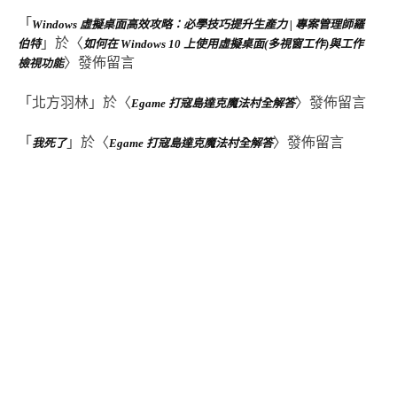
「
Windows 虛擬桌面高效攻略：必學技巧提升生產力 | 專案管理師羅
」於〈
伯特
如何在 Windows 10 上使用虛擬桌面(多視窗工作)與工作
〉發佈留言
檢視功能
「
北方羽林
」於〈
〉發佈留言
Egame 打寇島達克魔法村全解答
「
」於〈
〉發佈留言
我死了
Egame 打寇島達克魔法村全解答