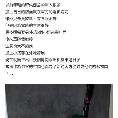
以前年輕的時候西莒的軍人很多
加上自己的店面就在軍方的電影院前
雖然只是賣飲料、零食跟浴場
但是因為當時的生意很好
最多還需要另外請5個小姐來顧店面
後來軍隊裁撤掉
生意也大不如前
加上小孩都在外地發展
現在就簡單出租幾個房間跟出租機車過日子
當初作為浴室的空間也都為了給釣客方便變成他們的儲物間
了…