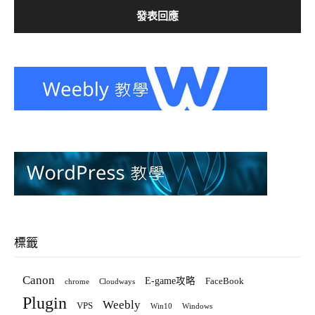
標籤
Canon
E-game攻略
FaceBook
chrome
Cloudways
Plugin
Weebly
VPS
Win10
Windows