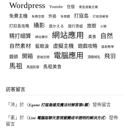
Wordpress
Youtube
住宿
便宜虛擬主機
打寇島
免費主機
外掛
免費空間
多媒體
打寇島解答
攝影
旅遊
打扣島攻略
旅かえる
旅行青蛙
火鍋
網站應用
自然
精打細算
美食
網站備份
自然素材
虛擬主機
遊戲攻略
藍眼淚
遠距教學
電腦應用
飛羽
開箱
鏡頭
頂級域名
雲端空間
馬祖
馬祖美食
馬祖民宿
訪客留言
「
沛
」於〈
〉發佈留言
Egame 打寇島達克魔法村解答第6關
「
素
」於〈
〉發佈
Line 電腦版聊天室視窗變成半透明的解決方式
留言