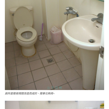
廁所是簡易隔間改造而成的，簡單也夠用~