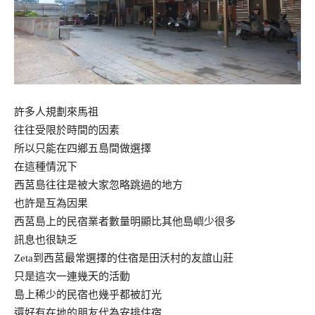
許多人規劃來馬祖
往往受限於時間的因素
所以只能在四鄉五島間做選擇
在這種情況下
西莒島往往是被大家忽略跳過的地方
也許是互為因果
西莒島上的民宿業者數量明顯比其他島嶼少很多
訊息也很缺乏
Zeta到西莒最常選擇的住宿是田沃村的友誼山莊
只是這次一連幾天的活動
島上稀少的民宿也幾乎都被訂光
還好有在地的朋友代為安排住宿