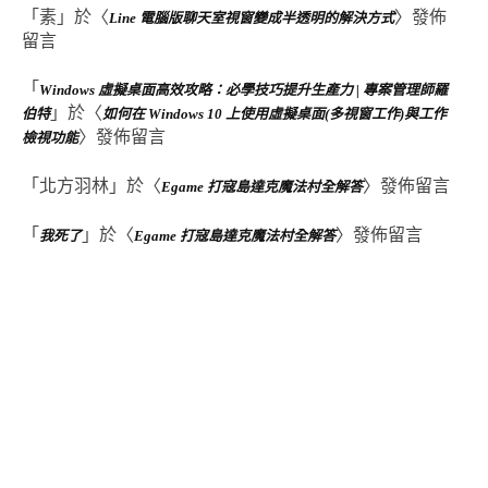
「
素
」於〈
〉發佈
Line 電腦版聊天室視窗變成半透明的解決方式
留言
「
Windows 虛擬桌面高效攻略：必學技巧提升生產力 | 專案管理師羅
」於〈
伯特
如何在 Windows 10 上使用虛擬桌面(多視窗工作)與工作
〉發佈留言
檢視功能
「
北方羽林
」於〈
〉發佈留言
Egame 打寇島達克魔法村全解答
「
」於〈
〉發佈留言
我死了
Egame 打寇島達克魔法村全解答