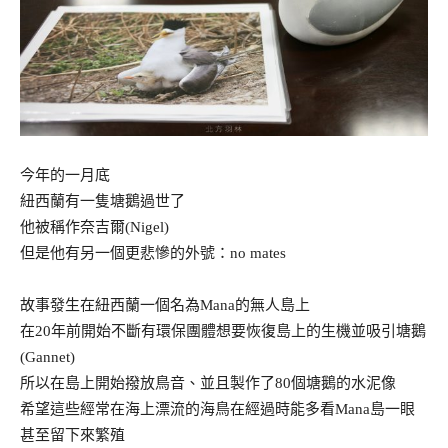
今年的一月底
紐西蘭有一隻塘鵝過世了
他被稱作奈吉爾(Nigel)
但是他有另一個更悲慘的外號：no mates
故事發生在紐西蘭一個名為Mana的無人島上
在20年前開始不斷有環保團體想要恢復島上的生機並吸引塘鵝
(Gannet)
所以在島上開始撥放鳥音、並且製作了80個塘鵝的水泥像
希望這些經常在海上漂流的海鳥在經過時能多看Mana島一眼
甚至留下來繁殖