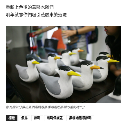
重新上色後的燕鷗木雕們
明年就靠你們吸引燕鷗來繁殖囉
你有辦法分得出鳳頭燕鷗跟黑嘴端鳳頭燕鷗的差別嗎?^_^
假鳥
燕鷗
燕鷗保護區
黑嘴端鳳頭燕鷗
標籤