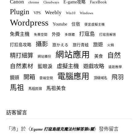
Canon
E-game攻略
FaceBook
chrome
Cloudways
Plugin
Weebly
VPS
Win10
Windows
Wordpress
Youtube
住宿
便宜虛擬主機
打寇島
免費主機
外掛
免費空間
多媒體
打寇島解答
攝影
旅遊
打扣島攻略
旅かえる
旅行青蛙
火鍋
網站應用
自然
精打細算
美食
網站備份
自然素材
虛擬主機
遊戲攻略
藍眼淚
遠距教學
電腦應用
飛羽
開箱
鏡頭
頂級域名
雲端空間
馬祖
馬祖美食
馬祖民宿
訪客留言
「
沛
」於〈
〉發佈留言
Egame 打寇島達克魔法村解答第6關