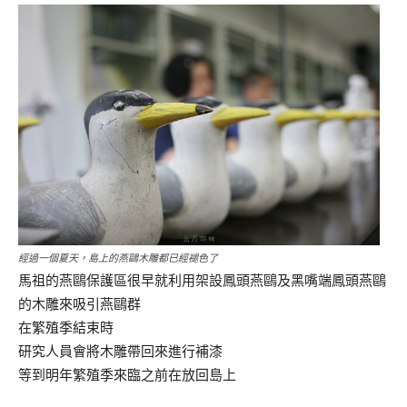
經過一個夏天，島上的燕鷗木雕都已經褪色了
馬祖的燕鷗保護區很早就利用架設鳳頭燕鷗及黑嘴端鳳頭燕鷗
的木雕來吸引燕鷗群
在繁殖季結束時
研究人員會將木雕帶回來進行補漆
等到明年繁殖季來臨之前在放回島上