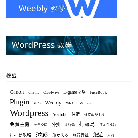
標籤
Canon
E-game攻略
FaceBook
chrome
Cloudways
Plugin
Weebly
VPS
Win10
Windows
Wordpress
Youtube
住宿
便宜虛擬主機
打寇島
免費主機
外掛
免費空間
多媒體
打寇島解答
攝影
旅遊
打扣島攻略
旅かえる
旅行青蛙
火鍋