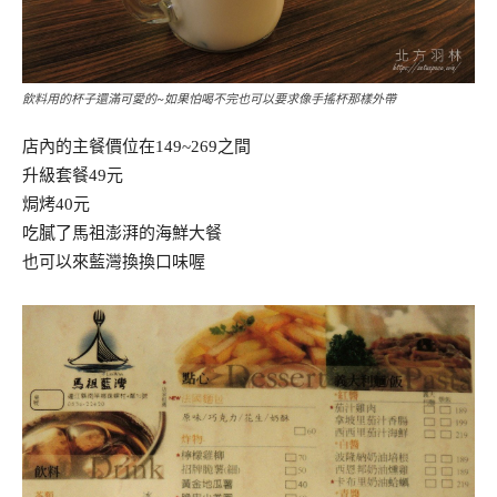
飲料用的杯子還滿可愛的~如果怕喝不完也可以要求像手搖杯那樣外帶
店內的主餐價位在149~269之間
升級套餐49元
焗烤40元
吃膩了馬祖澎湃的海鮮大餐
也可以來藍灣換換口味喔