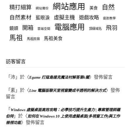
網站應用
自然
精打細算
美食
網站備份
自然素材
虛擬主機
遊戲攻略
藍眼淚
遠距教學
電腦應用
飛羽
開箱
鏡頭
頂級域名
雲端空間
馬祖
馬祖美食
馬祖民宿
訪客留言
「
沛
」於〈
〉發佈留言
Egame 打寇島達克魔法村解答第6關
「
素
」於〈
〉發佈
Line 電腦版聊天室視窗變成半透明的解決方式
留言
「
Windows 虛擬桌面高效攻略：必學技巧提升生產力 | 專案管理師羅
」於〈
伯特
如何在 Windows 10 上使用虛擬桌面(多視窗工作)與工作
〉發佈留言
檢視功能