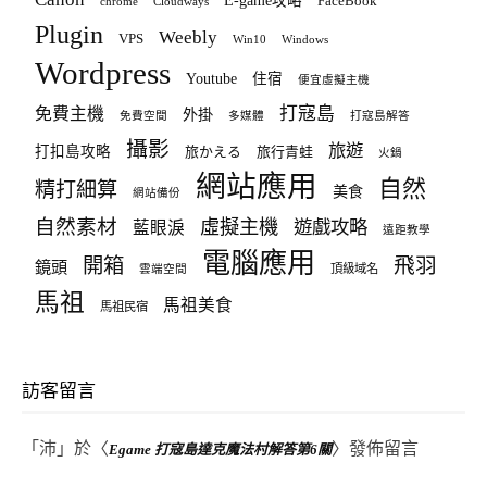
E-game攻略
FaceBook
chrome
Cloudways
Plugin
Weebly
VPS
Win10
Windows
Wordpress
Youtube
住宿
便宜虛擬主機
打寇島
免費主機
外掛
免費空間
多媒體
打寇島解答
攝影
旅遊
打扣島攻略
旅かえる
旅行青蛙
火鍋
網站應用
自然
精打細算
美食
網站備份
自然素材
虛擬主機
遊戲攻略
藍眼淚
遠距教學
電腦應用
飛羽
開箱
鏡頭
頂級域名
雲端空間
馬祖
馬祖美食
馬祖民宿
訪客留言
「
沛
」於〈
〉發佈留言
Egame 打寇島達克魔法村解答第6關