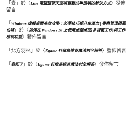
「
素
」於〈
〉發佈
Line 電腦版聊天室視窗變成半透明的解決方式
留言
「
Windows 虛擬桌面高效攻略：必學技巧提升生產力 | 專案管理師羅
」於〈
伯特
如何在 Windows 10 上使用虛擬桌面(多視窗工作)與工作
〉發佈留言
檢視功能
「
北方羽林
」於〈
〉發佈留言
Egame 打寇島達克魔法村全解答
「
」於〈
〉發佈留言
我死了
Egame 打寇島達克魔法村全解答