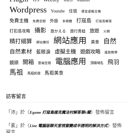
VPS
Win10
Windows
Wordpress
Youtube
住宿
便宜虛擬主機
打寇島
免費主機
外掛
免費空間
多媒體
打寇島解答
攝影
旅遊
打扣島攻略
旅かえる
旅行青蛙
火鍋
網站應用
自然
精打細算
美食
網站備份
自然素材
虛擬主機
遊戲攻略
藍眼淚
遠距教學
電腦應用
飛羽
開箱
鏡頭
頂級域名
雲端空間
馬祖
馬祖美食
馬祖民宿
訪客留言
「
沛
」於〈
〉發佈留言
Egame 打寇島達克魔法村解答第6關
「
素
」於〈
〉發佈
Line 電腦版聊天室視窗變成半透明的解決方式
留言