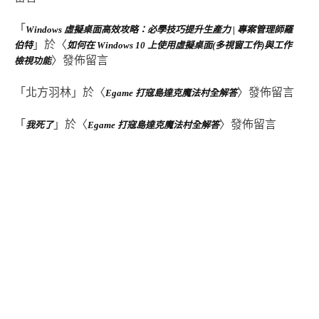
「
Windows 虛擬桌面高效攻略：必學技巧提升生產力 | 專案管理師羅
」於〈
伯特
如何在 Windows 10 上使用虛擬桌面(多視窗工作)與工作
〉發佈留言
檢視功能
「
北方羽林
」於〈
〉發佈留言
Egame 打寇島達克魔法村全解答
「
」於〈
〉發佈留言
我死了
Egame 打寇島達克魔法村全解答