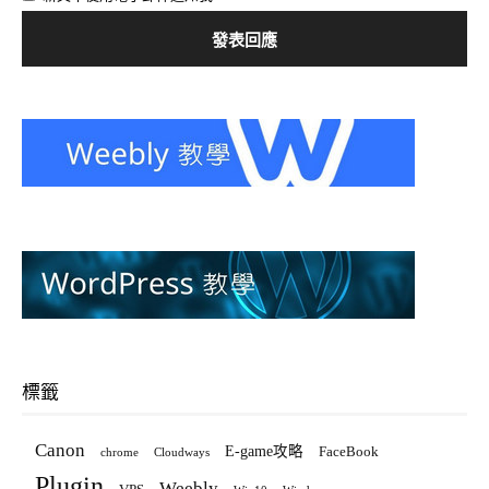
標籤
Canon
E-game攻略
FaceBook
chrome
Cloudways
Plugin
Weebly