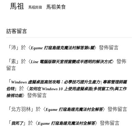
馬祖
馬祖美食
馬祖民宿
訪客留言
「
沛
」於〈
〉發佈留言
Egame 打寇島達克魔法村解答第6關
「
素
」於〈
〉發佈
Line 電腦版聊天室視窗變成半透明的解決方式
留言
「
Windows 虛擬桌面高效攻略：必學技巧提升生產力 | 專案管理師羅
」於〈
伯特
如何在 Windows 10 上使用虛擬桌面(多視窗工作)與工作
〉發佈留言
檢視功能
「
北方羽林
」於〈
〉發佈留言
Egame 打寇島達克魔法村全解答
「
」於〈
〉發佈留言
我死了
Egame 打寇島達克魔法村全解答