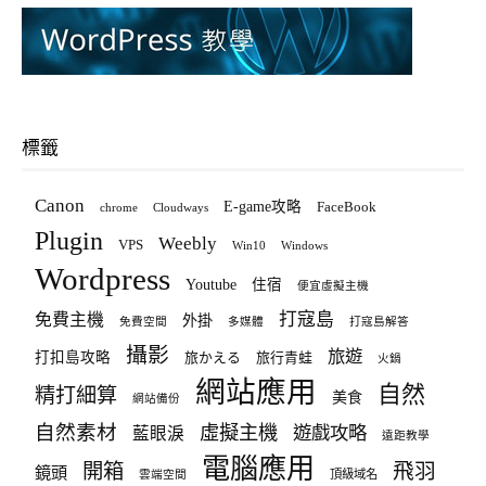
標籤
Canon
E-game攻略
FaceBook
chrome
Cloudways
Plugin
Weebly
VPS
Win10
Windows
Wordpress
Youtube
住宿
便宜虛擬主機
打寇島
免費主機
外掛
免費空間
多媒體
打寇島解答
攝影
旅遊
打扣島攻略
旅かえる
旅行青蛙
火鍋
網站應用
自然
精打細算
美食
網站備份
自然素材
虛擬主機
遊戲攻略
藍眼淚
遠距教學
電腦應用
飛羽
開箱
鏡頭
頂級域名
雲端空間