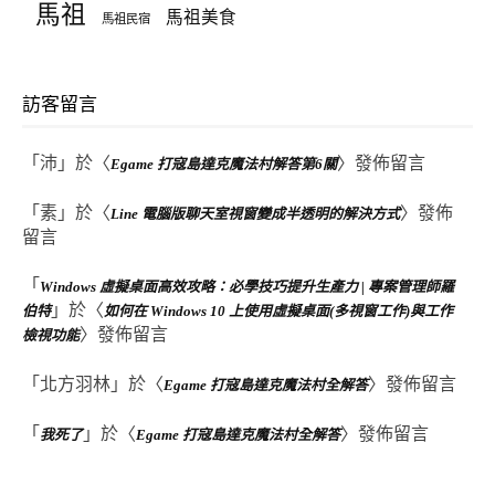
馬祖
馬祖美食
馬祖民宿
訪客留言
「
沛
」於〈
〉發佈留言
Egame 打寇島達克魔法村解答第6關
「
素
」於〈
〉發佈
Line 電腦版聊天室視窗變成半透明的解決方式
留言
「
Windows 虛擬桌面高效攻略：必學技巧提升生產力 | 專案管理師羅
」於〈
伯特
如何在 Windows 10 上使用虛擬桌面(多視窗工作)與工作
〉發佈留言
檢視功能
「
北方羽林
」於〈
〉發佈留言
Egame 打寇島達克魔法村全解答
「
」於〈
〉發佈留言
我死了
Egame 打寇島達克魔法村全解答