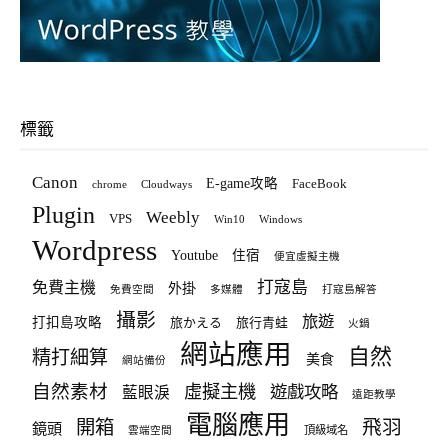
標籤
Canon
E-game攻略
FaceBook
chrome
Cloudways
Plugin
Weebly
VPS
Win10
Windows
Wordpress
Youtube
住宿
便宜虛擬主機
打寇島
免費主機
外掛
免費空間
多媒體
打寇島解答
攝影
旅遊
打扣島攻略
旅かえる
旅行青蛙
火鍋
網站應用
自然
精打細算
美食
網站備份
自然素材
虛擬主機
遊戲攻略
藍眼淚
遠距教學
電腦應用
飛羽
開箱
鏡頭
頂級域名
雲端空間