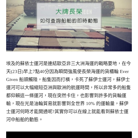
埃及的蘇依士運河是連結歐亞非三大洲海運的戰略要地，在今
天(23日)早上7點40分因為瞬間強風使長榮海運的貨櫃輪 Ever
Given 船頭觸陸，船隻因而打橫，卡死了蘇伊士運河，蘇伊士
運河可以大幅縮短亞洲與歐洲的航運時間，所以非常多的船隻
都仰賴這一條運河，現在突然卡住，也影響到許多的貨輪運
輸，現在光是油輪貿易就影響到全世界 10% 的運輸量，蘇伊
士運河何時才能開通呢?其實你可以在線上就能看到蘇依士運
河中船舶的動態。