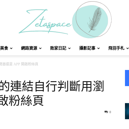
美食
網路資源
敗家日記
攝影記事
飛羽手札
北
瀏覽器還是 APP 開啟粉絲頁
ok 的連結自行判斷用瀏
開啟粉絲頁
方
0