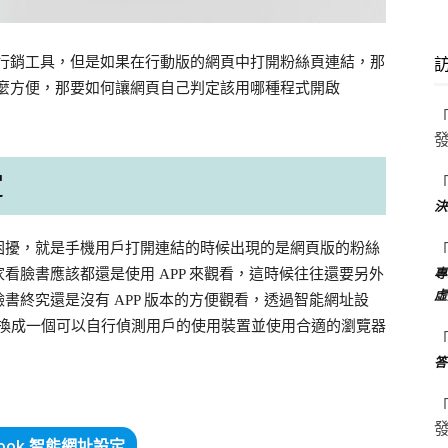
要有的行銷工具，但是如果在行動版的網頁中打開粉絲頁連結，那
就沒那麼方便，那要如何讓網頁自己判定該用哪種程式開啟
定
決
困擾，就是手機用戶打開連結的時候出現的是網頁版的粉絲
專
看臉書應該都還是使用 APP 來觀看，這時候往往還要另外
虛
書終究還是沒有 APP 版本的方便觀看，透過智能網址設
址，轉換成一個可以自行偵測用戶的使用裝置並使用合適的瀏覽器
答
book 智能網址設定