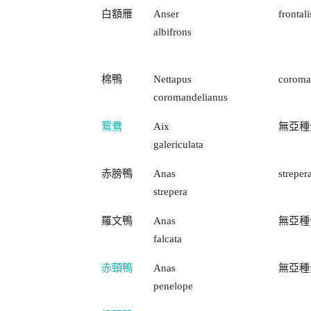
白額雁
Anser
frontali
albifrons
棉鴨
Nettapus
coroma
coromandelianus
鴛鴦
Aix
無亞種
galericulata
赤膀鴨
Anas
streper
strepera
羅文鴨
Anas
無亞種
falcata
赤頸鴨
Anas
無亞種
penelope