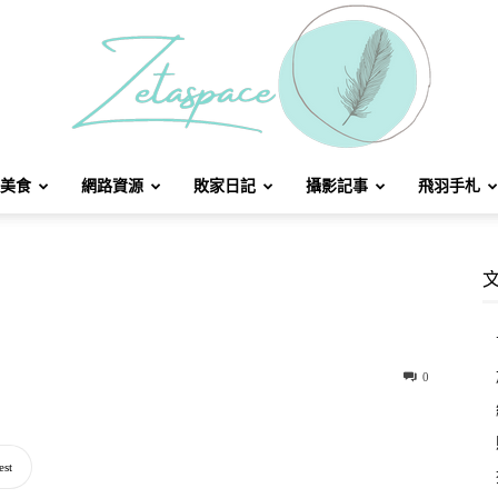
美食
網路資源
敗家日記
攝影記事
飛羽手札
北
方
0
est