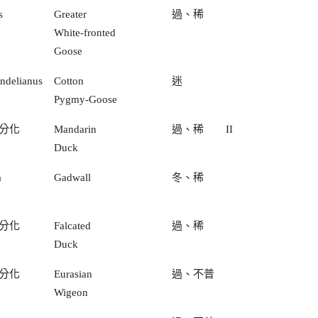
s
Greater
過、稀
White-fronted
Goose
ndelianus
Cotton
迷
Pygmy-Goose
分化
Mandarin
過、稀
II
Duck
a
Gadwall
冬、稀
分化
Falcated
過、稀
Duck
分化
Eurasian
過、不普
Wigeon