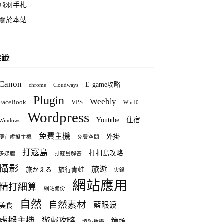
飛羽手札
關於本站
標籤
Canon
E-game攻略
chrome
Cloudways
Plugin
Weebly
FaceBook
VPS
Win10
Wordpress
Youtube
住宿
Windows
免費主機
外掛
便宜虛擬主機
免費空間
打寇島
打扣島攻略
多媒體
打寇島解答
攝影
旅遊
旅かえる
旅行青蛙
火鍋
網站應用
精打細算
網站備份
自然
自然素材
藍眼淚
美食
虛擬主機
遊戲攻略
鏡頭
遠距教學