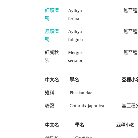
紅頭潛
Aythya
無亞種
鴨
ferina
鳳頭潛
Aythya
無亞種
鴨
fuligula
紅胸秋
Mergus
無亞種
沙
serrator
中文名
學名
亞種小
雉科
Phasianidae
鵪鶉
Coturnix japonica
無亞種
中文名
學名
亞種小名