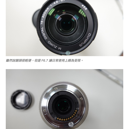
雖然說鏡頭很輕便，但是 F6.7 讓日常使用上頗為受限。