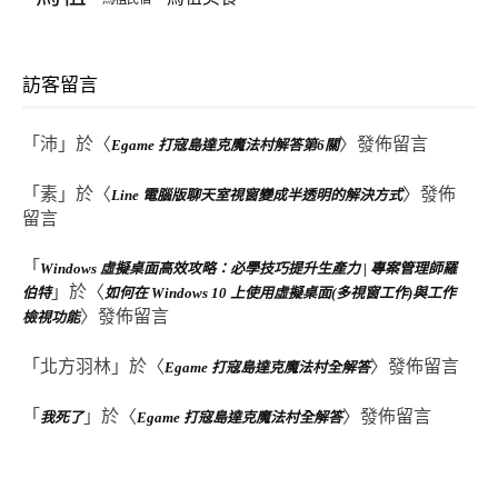
訪客留言
「
沛
」於〈
〉發佈留言
Egame 打寇島達克魔法村解答第6關
「
素
」於〈
〉發佈
Line 電腦版聊天室視窗變成半透明的解決方式
留言
「
Windows 虛擬桌面高效攻略：必學技巧提升生產力 | 專案管理師羅
」於〈
伯特
如何在 Windows 10 上使用虛擬桌面(多視窗工作)與工作
〉發佈留言
檢視功能
「
北方羽林
」於〈
〉發佈留言
Egame 打寇島達克魔法村全解答
「
」於〈
〉發佈留言
我死了
Egame 打寇島達克魔法村全解答