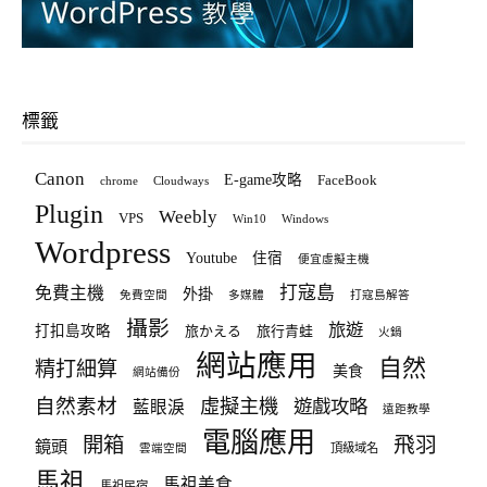
標籤
Canon
E-game攻略
FaceBook
chrome
Cloudways
Plugin
Weebly
VPS
Win10
Windows
Wordpress
Youtube
住宿
便宜虛擬主機
打寇島
免費主機
外掛
免費空間
多媒體
打寇島解答
攝影
旅遊
打扣島攻略
旅かえる
旅行青蛙
火鍋
網站應用
自然
精打細算
美食
網站備份
自然素材
虛擬主機
遊戲攻略
藍眼淚
遠距教學
電腦應用
飛羽
開箱
鏡頭
頂級域名
雲端空間
馬祖
馬祖美食
馬祖民宿