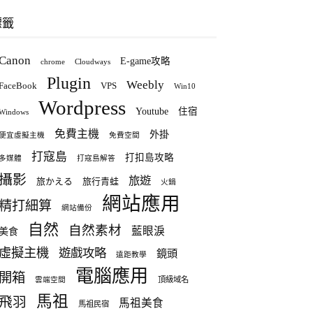
標籤
Canon
E-game攻略
chrome
Cloudways
Plugin
Weebly
FaceBook
VPS
Win10
Wordpress
Youtube
住宿
Windows
免費主機
外掛
便宜虛擬主機
免費空間
打寇島
打扣島攻略
多媒體
打寇島解答
攝影
旅遊
旅かえる
旅行青蛙
火鍋
網站應用
精打細算
網站備份
自然
自然素材
藍眼淚
美食
虛擬主機
遊戲攻略
鏡頭
遠距教學
電腦應用
開箱
頂級域名
雲端空間
馬祖
飛羽
馬祖美食
馬祖民宿