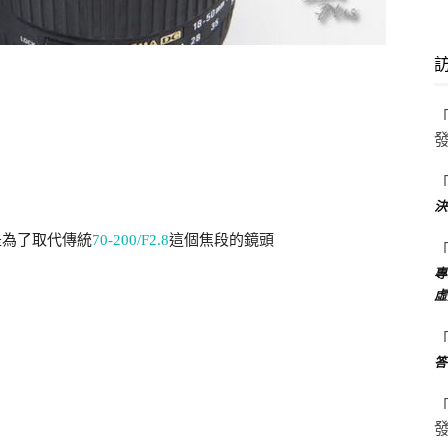
決
是為了取代傳統
70-200/F2.8
這個焦段的鏡頭
專
虛
答