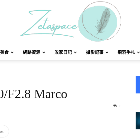
美食
網路資源
敗家日記
攝影記事
飛羽手札
北
/F2.8 Marco
方
0
est