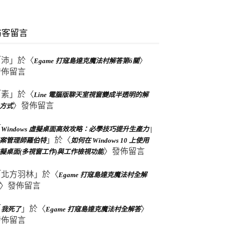
訪客留言
「
沛
」於〈
〉
Egame 打寇島達克魔法村解答第6關
發佈留言
「
素
」於〈
Line 電腦版聊天室視窗變成半透明的解
〉發佈留言
方式
「
Windows 虛擬桌面高效攻略：必學技巧提升生產力 |
」於〈
案管理師羅伯特
如何在 Windows 10 上使用
〉發佈留言
擬桌面(多視窗工作)與工作檢視功能
「
北方羽林
」於〈
Egame 打寇島達克魔法村全解
〉發佈留言
「
」於〈
〉
我死了
Egame 打寇島達克魔法村全解答
發佈留言