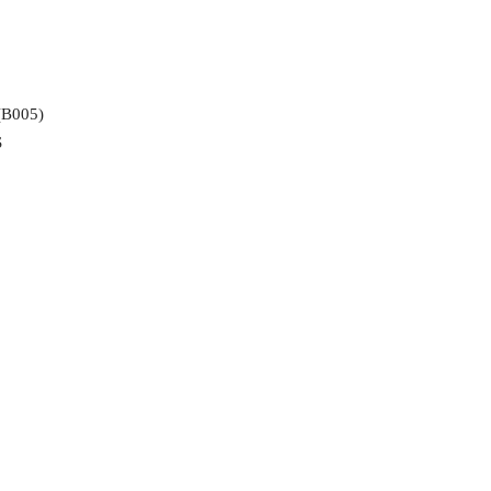
(B005)
S