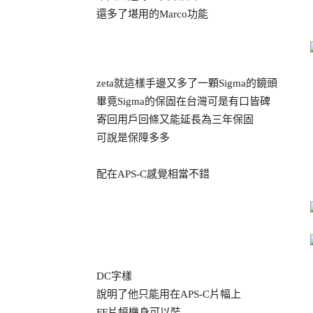
還多了堪用的Marco功能
zeta就這樣手邊又多了一顆Sigma的鏡頭
畢竟Sigma的保固在台灣可是有口皆碑
寄回用戶回條又能延長為三年保固
可說是保障多多
配在APS-C感覺相當不錯
DC字樣
說明了他只能用在APS-C片幅上
FF片幅機身可以裝