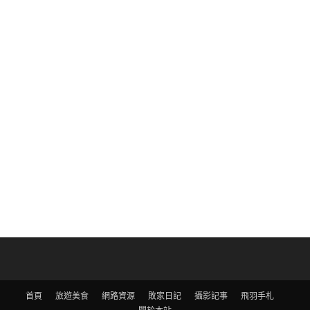
首頁
旅遊美食
網路資源
敗家日記
攝影記事
飛羽手札