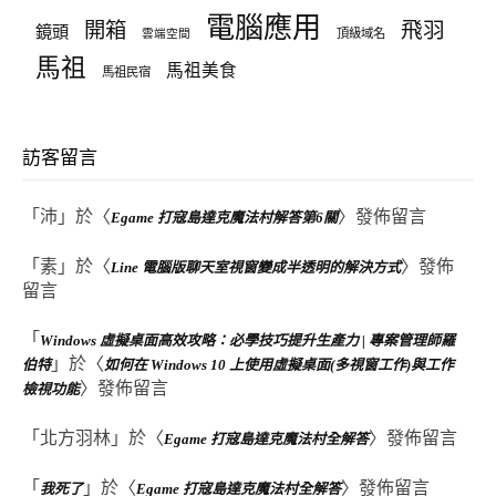
電腦應用
飛羽
開箱
鏡頭
頂級域名
雲端空間
馬祖
馬祖美食
馬祖民宿
訪客留言
「
沛
」於〈
〉發佈留言
Egame 打寇島達克魔法村解答第6關
「
素
」於〈
〉發佈
Line 電腦版聊天室視窗變成半透明的解決方式
留言
「
Windows 虛擬桌面高效攻略：必學技巧提升生產力 | 專案管理師羅
」於〈
伯特
如何在 Windows 10 上使用虛擬桌面(多視窗工作)與工作
〉發佈留言
檢視功能
「
北方羽林
」於〈
〉發佈留言
Egame 打寇島達克魔法村全解答
「
」於〈
〉發佈留言
我死了
Egame 打寇島達克魔法村全解答