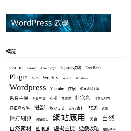
標籤
Canon
E-game攻略
FaceBook
chrome
Cloudways
Plugin
Weebly
VPS
Win10
Windows
Wordpress
Youtube
住宿
便宜虛擬主機
打寇島
免費主機
外掛
免費空間
多媒體
打寇島解答
攝影
旅遊
打扣島攻略
旅かえる
旅行青蛙
火鍋
網站應用
自然
精打細算
美食
網站備份
自然素材
虛擬主機
遊戲攻略
藍眼淚
遠距教學