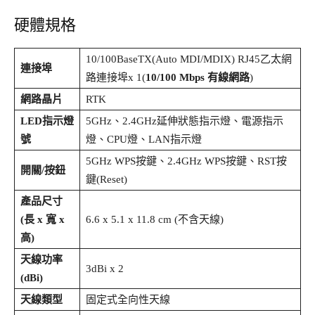
硬體規格
10/100BaseTX(Auto MDI/MDIX) RJ45乙太網
連接埠
路連接埠x 1(
10/100 Mbps 有線網路
)
網路晶片
RTK
LED指示燈
5GHz、2.4GHz延伸狀態指示燈、電源指示
號
燈、CPU燈、LAN指示燈
5GHz WPS按鍵、2.4GHz WPS按鍵、RST按
開關/按鈕
鍵(Reset)
產品尺寸
(長 x 寬 x
6.6 x 5.1 x 11.8 cm (不含天線)
高)
天線功率
3dBi x 2
(dBi)
天線類型
固定式全向性天線