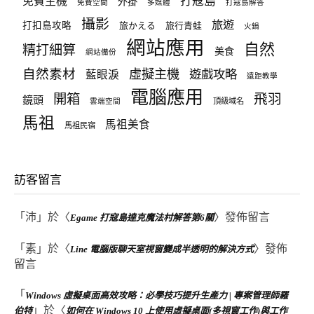
打寇島
免費主機
外掛
免費空間
多媒體
打寇島解答
攝影
旅遊
打扣島攻略
旅かえる
旅行青蛙
火鍋
網站應用
自然
精打細算
美食
網站備份
自然素材
虛擬主機
遊戲攻略
藍眼淚
遠距教學
電腦應用
飛羽
開箱
鏡頭
頂級域名
雲端空間
馬祖
馬祖美食
馬祖民宿
訪客留言
「
沛
」於〈
〉發佈留言
Egame 打寇島達克魔法村解答第6關
「
素
」於〈
〉發佈
Line 電腦版聊天室視窗變成半透明的解決方式
留言
「
Windows 虛擬桌面高效攻略：必學技巧提升生產力 | 專案管理師羅
」於〈
伯特
如何在 Windows 10 上使用虛擬桌面(多視窗工作)與工作