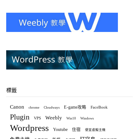
標籤
Canon
E-game攻略
FaceBook
chrome
Cloudways
Plugin
Weebly
VPS
Win10
Windows
Wordpress
Youtube
住宿
便宜虛擬主機