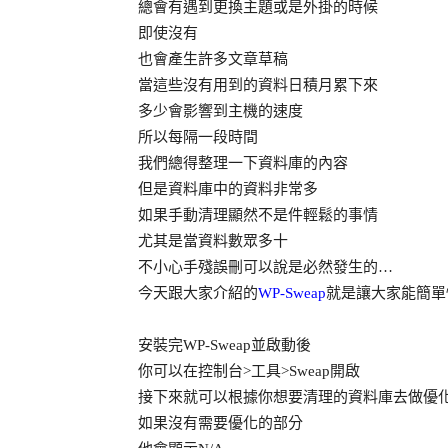
總會有遇到更換主題或是外掛的時候
即使沒有
也會產生許多文章草稿
當這些沒有用到的資料日積月累下來
多少會影響到主機的速度
所以每隔一段時間
我們總得整理一下資料庫的內容
但是資料庫中的資料非常多
如果手動清理顯然不是件輕鬆的事情
尤其是當資料數眾多十
不小心手殘誤刪可以說是必然發生的…
今天跟大家介紹的
WP-Sweap
就是讓大家能簡單
安裝完WP-Sweap並啟動後
你可以在控制台>工具>Sweap開啟
接下來就可以根據你想要清理的資料庫去做優
如果沒有需要優化的部分