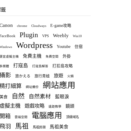
標籤
Canon
E-game攻略
chrome
Cloudways
Plugin
Weebly
FaceBook
VPS
Win10
Wordpress
Youtube
住宿
Windows
免費主機
外掛
便宜虛擬主機
免費空間
打寇島
打扣島攻略
多媒體
打寇島解答
攝影
旅遊
旅かえる
旅行青蛙
火鍋
網站應用
精打細算
網站備份
自然
自然素材
藍眼淚
美食
虛擬主機
遊戲攻略
鏡頭
遠距教學
電腦應用
開箱
頂級域名
雲端空間
馬祖
飛羽
馬祖美食
馬祖民宿