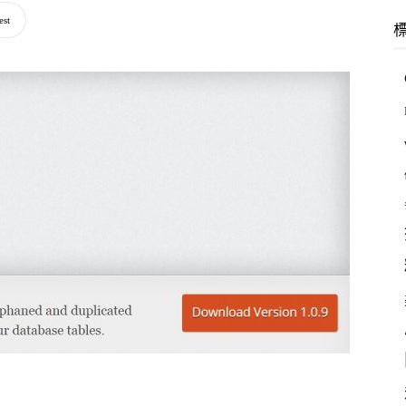
羽
est
林