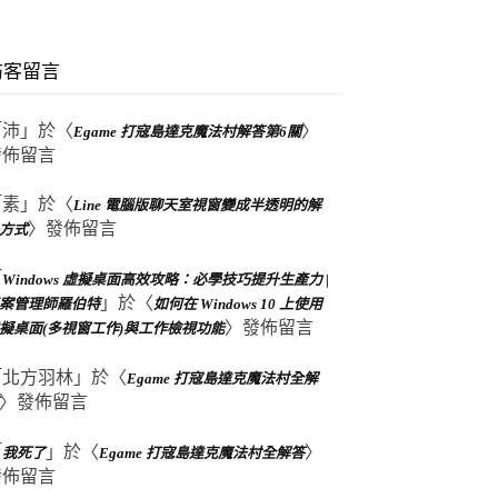
訪客留言
「
沛
」於〈
〉
Egame 打寇島達克魔法村解答第6關
發佈留言
「
素
」於〈
Line 電腦版聊天室視窗變成半透明的解
〉發佈留言
方式
「
Windows 虛擬桌面高效攻略：必學技巧提升生產力 |
」於〈
案管理師羅伯特
如何在 Windows 10 上使用
〉發佈留言
擬桌面(多視窗工作)與工作檢視功能
「
北方羽林
」於〈
Egame 打寇島達克魔法村全解
〉發佈留言
「
」於〈
〉
我死了
Egame 打寇島達克魔法村全解答
發佈留言