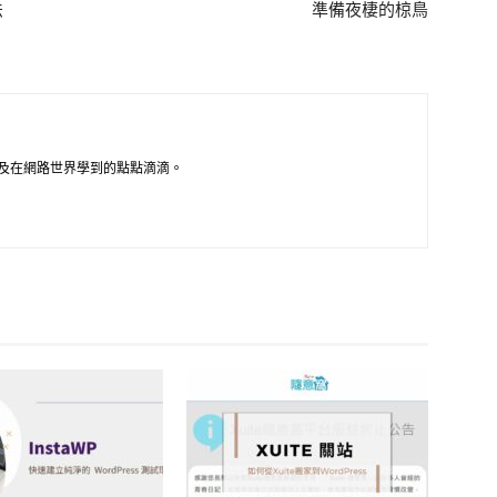
法
準備夜棲的椋鳥
及在網路世界學到的點點滴滴。