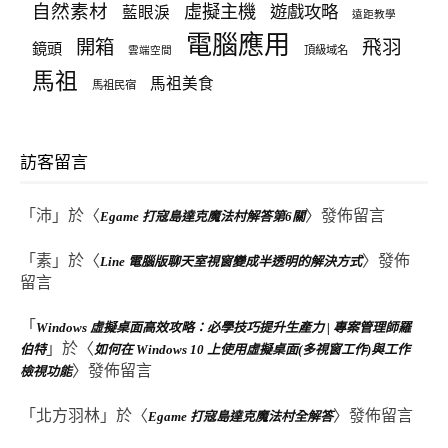
自然素材
虛擬主機
遊戲攻略
藍眼淚
遠距教學
電腦應用
飛羽
開箱
鏡頭
頂級域名
雲端空間
馬祖
馬祖美食
馬祖民宿
訪客留言
「
沛
」於〈
〉發佈留言
Egame 打寇島達克魔法村解答第6關
「
素
」於〈
〉發佈
Line 電腦版聊天室視窗變成半透明的解決方式
留言
「
Windows 虛擬桌面高效攻略：必學技巧提升生產力 | 專案管理師羅
」於〈
伯特
如何在 Windows 10 上使用虛擬桌面(多視窗工作)與工作
〉發佈留言
檢視功能
「
北方羽林
」於〈
〉發佈留言
Egame 打寇島達克魔法村全解答