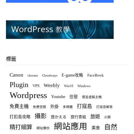
標籤
Canon
E-game攻略
FaceBook
chrome
Cloudways
Plugin
Weebly
VPS
Win10
Windows
Wordpress
Youtube
住宿
便宜虛擬主機
打寇島
免費主機
外掛
免費空間
多媒體
打寇島解答
攝影
旅遊
打扣島攻略
旅かえる
旅行青蛙
火鍋
網站應用
自然
精打細算
美食
網站備份