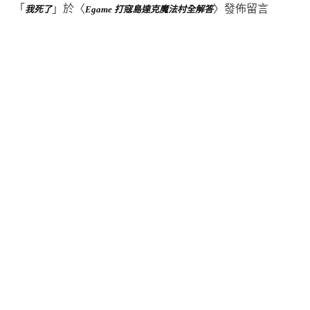
「
」於〈
〉發佈留言
我死了
Egame 打寇島達克魔法村全解答