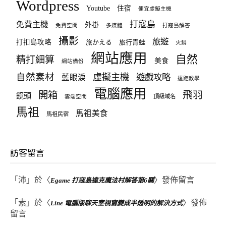
Wordpress
Youtube
住宿
便宜虛擬主機
打寇島
免費主機
外掛
免費空間
多媒體
打寇島解答
攝影
旅遊
打扣島攻略
旅かえる
旅行青蛙
火鍋
網站應用
自然
精打細算
美食
網站備份
自然素材
虛擬主機
遊戲攻略
藍眼淚
遠距教學
電腦應用
飛羽
開箱
鏡頭
頂級域名
雲端空間
馬祖
馬祖美食
馬祖民宿
訪客留言
「
沛
」於〈
〉發佈留言
Egame 打寇島達克魔法村解答第6關
「
素
」於〈
〉發佈
Line 電腦版聊天室視窗變成半透明的解決方式
留言