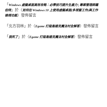
「
Windows 虛擬桌面高效攻略：必學技巧提升生產力 | 專案管理師羅
」於〈
伯特
如何在 Windows 10 上使用虛擬桌面(多視窗工作)與工作
〉發佈留言
檢視功能
「
北方羽林
」於〈
〉發佈留言
Egame 打寇島達克魔法村全解答
「
」於〈
〉發佈留言
我死了
Egame 打寇島達克魔法村全解答