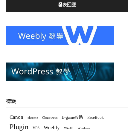
標籤
Canon
E-game攻略
FaceBook
chrome
Cloudways
Plugin
Weebly
VPS
Win10
Windows